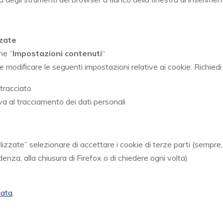
zate
ne “
Impostazioni contenuti
“
le modiﬁcare le seguenti impostazioni relative ai cookie: Richiedi
 tracciato
a al tracciamento dei dati personali
zzate” selezionare di accettare i cookie di terze parti (sempre, da
enza, alla chiusura di Firefox o di chiedere ogni volta)
cata
.