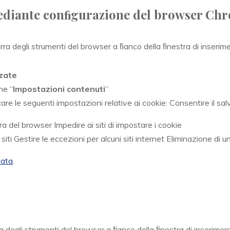
mediante conﬁgurazione del browser Ch
ra degli strumenti del browser a ﬁanco della ﬁnestra di inserime
zate
ne “
Impostazioni contenuti
“
re le seguenti impostazioni relative ai cookie: Consentire il salv
ura del browser Impedire ai siti di impostare i cookie
 siti Gestire le eccezioni per alcuni siti internet Eliminazione di un
cata
.
a degli strumenti del browser a ﬁanco della ﬁnestra di inseriment