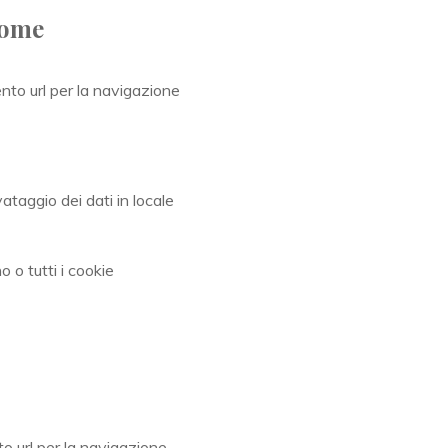
rome
nto url per la navigazione
ataggio dei dati in locale
o o tutti i cookie
o url per la navigazione