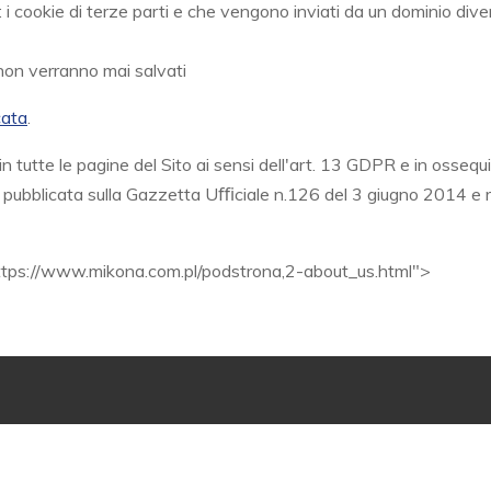
a: i cookie di terze parti e che vengono inviati da un dominio div
 non verranno mai salvati
cata
.
 in tutte le pagine del Sito ai sensi dell'art. 13 GDPR e in ossequ
e pubblicata sulla Gazzetta Uﬃciale n.126 del 3 giugno 2014 e r
ttps://www.mikona.com.pl/podstrona,2-about_us.html">
NAVIGAZIONE
CHI SIAMO