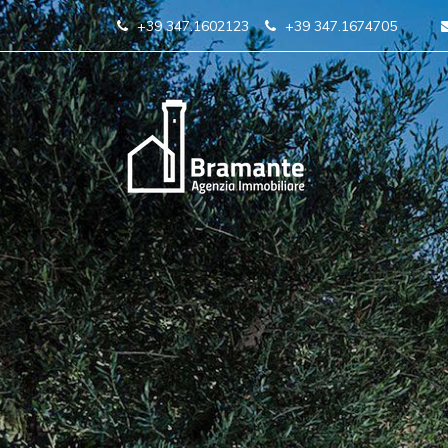
+39 347.1602123
+39 347.1674705