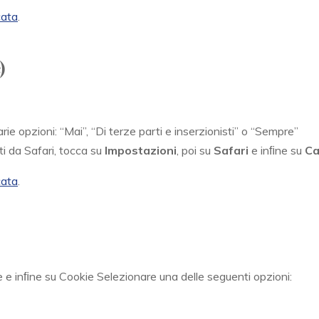
cata
.
)
varie opzioni: “Mai”, “Di terze parti e inserzionisti” o “Sempre”
ti da Safari, tocca su
Impostazioni
, poi su
Safari
e inﬁne su
Ca
cata
.
 e inﬁne su Cookie Selezionare una delle seguenti opzioni: