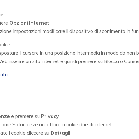
ge
liere
Opzioni Internet
ezione Impostazioni modiﬁcare il dispositivo di scorrimento in fun
ookie
 spostare il cursore in una posizione intermedia in modo da non b
o Web inserire un sito internet e quindi premere su Blocca o Conse
cata
.
enze
e premere su
Privacy
ome Safari deve accettare i cookie dai siti internet.
ato i cookie cliccare su
Dettagli